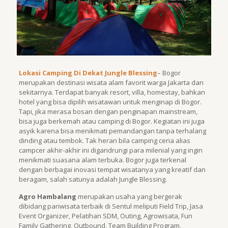
Lokasi Camping Di Dekat Jungle Blessing
– Bogor
merupakan destinasi wisata alam favorit warga Jakarta dan
sekitarnya. Terdapat banyak resort, villa, homestay, bahkan
hotel yang bisa dipilih wisatawan untuk menginap di Bogor.
Tapi, jika merasa bosan dengan penginapan mainstream,
bisa juga berkemah atau camping di Bogor. Kegiatan ini juga
asyik karena bisa menikmati pemandangan tanpa terhalang
dinding atau tembok. Tak heran bila camping ceria alias
campcer akhir-akhir ini digandrungi para milenial yang ingin
menikmati suasana alam terbuka. Bogor juga terkenal
dengan berbagai inovasi tempat wisatanya yang kreatif dan
beragam, salah satunya adalah Jungle Blessing.
Agro Hambalang
merupakan usaha yang bergerak
dibidang pariwisata terbaik di Sentul meliputi Field Trip, Jasa
Event Organizer, Pelatihan SDM, Outing, Agrowisata, Fun
Family Gathering, Outbound, Team Building Program,