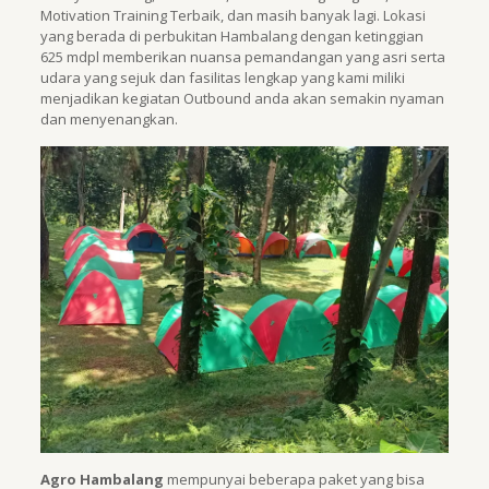
Motivation Training Terbaik, dan masih banyak lagi. Lokasi
yang berada di perbukitan Hambalang dengan ketinggian
625 mdpl memberikan nuansa pemandangan yang asri serta
udara yang sejuk dan fasilitas lengkap yang kami miliki
menjadikan kegiatan Outbound anda akan semakin nyaman
dan menyenangkan.
Agro Hambalang
mempunyai beberapa paket yang bisa